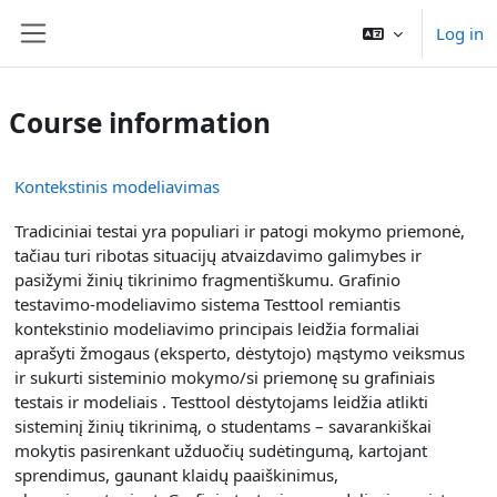
Skip to main content
Log in
Side panel
Course information
Kontekstinis modeliavimas
Tradiciniai testai yra populiari ir patogi mokymo priemonė,
tačiau turi ribotas situacijų atvaizdavimo galimybes ir
pasižymi žinių tikrinimo fragmentiškumu. Grafinio
testavimo-modeliavimo sistema Testtool remiantis
kontekstinio modeliavimo principais leidžia formaliai
aprašyti žmogaus (eksperto, dėstytojo) mąstymo veiksmus
ir sukurti sisteminio mokymo/si priemonę su grafiniais
testais ir modeliais . Testtool dėstytojams leidžia atlikti
sisteminį žinių tikrinimą, o studentams – savarankiškai
mokytis pasirenkant užduočių sudėtingumą, kartojant
sprendimus, gaunant klaidų paaiškinimus,